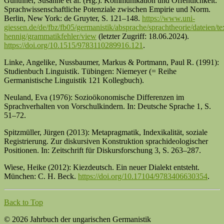
Günthner, Susanne et al. (Hg.): Kommunikation und Öffentlichkeit:
Sprachwissenschaftliche Potenziale zwischen Empirie und Norm.
Berlin, New York: de Gruyter, S. 121–148.
https://www.uni-
giessen.de/de/fbz/fb05/germanistik/absprache/sprachtheorie/dateien/te
hennig/grammatikfehler/view
(letzter Zugriff: 18.06.2024).
https://doi.org/10.1515/9783110289916.121
.
Linke, Angelike, Nussbaumer, Markus & Portmann, Paul R. (1991):
Studienbuch Linguistik. Tübingen: Niemeyer (= Reihe
Germanistische Linguistik 121 Kollegbuch).
Neuland, Eva (1976): Sozioökonomische Differenzen im
Sprachverhalten von Vorschulkindern. In: Deutsche Sprache 1, S.
51–72.
Spitzmüller, Jürgen (2013): Metapragmatik, Indexikalität, soziale
Registrierung. Zur diskursiven Konstruktion sprachideologischer
Positionen. In: Zeitschrift für Diskursforschung 3, S. 263–287.
Wiese, Heike (2012): Kiezdeutsch. Ein neuer Dialekt entsteht.
München: C. H. Beck.
https://doi.org/10.17104/9783406630354
.
Back to Top
© 2026 Jahrbuch der ungarischen Germanistik