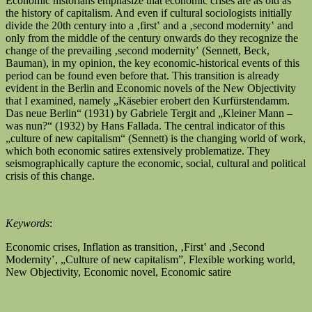
Economic historians emphasize that economic crises are as old as
the history of capitalism. And even if cultural sociologists initially
divide the 20th century into a ‚first‛ and a ‚second modernity‛ and
only from the middle of the century onwards do they recognize the
change of the prevailing ‚second modernity‛ (Sennett, Beck,
Bauman), in my opinion, the key economic-historical events of this
period can be found even before that. This transition is already
evident in the Berlin and Economic novels of the New Objectivity
that I examined, namely „Käsebier erobert den Kurfürstendamm.
Das neue Berlin“ (1931) by Gabriele Tergit and „Kleiner Mann –
was nun?“ (1932) by Hans Fallada. The central indicator of this
„culture of new capitalism“ (Sennett) is the changing world of work,
which both economic satires extensively problematize. They
seismographically capture the economic, social, cultural and political
crisis of this change.
Keywords
:
Economic crises, Inflation as transition, ‚First‛ and ‚Second
Modernity‛, „Culture of new capitalism”, Flexible working world,
New Objectivity, Economic novel, Economic satire