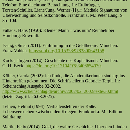
Telefon: Eine diachrone Betrachtung. In: Erdbrügger,
Torsten/Schüller, Liane/Jung, Werner (Hg.): Mediale Signaturen von
Überwachung und Selbstkontrolle. Frankfurt a. M.: Peter Lang, S.
85–104.
Fallada, Hans (1950): Kleiner Mann – was nun? Reinbek bei
Hamburg: Rowohlt.
Issing, Otmar (2011): Einführung in die Geldtheorie. München:
Franz Vahlen.
https://doi.org/10.15358/9783800643158
.
Kocka, Jürgen (2014): Geschichte des Kapitalismus
.
München:
C. H. Beck.
https://doi.org/10.17104/9783406654930
.
Köhler, Carola (2002): Ich finde, die Akademikerinnen sind arg ins
Hintertreffen gekommen. Die Schriftstellerin Gabriele Tergit. In:
Scheinschlag Ausgabe 02-2002.
http://www.scheinschlag.de/archiv/2002/02_2002/texte/30.html
(letzter Zugriff: 26.08.2025).
Lethen, Helmut (1994): Verhaltenslehren der Kälte.
Lebensversuchen zwischen den Kriegen. Frankfurt a. M.: Edition
Suhrkamp.
Martin, Felix (2014): Geld, die wahre Geschichte. Über den blinden