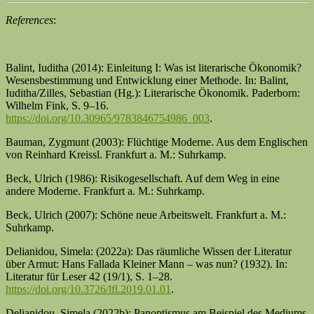
References
:
Balint, Iuditha (2014): Einleitung I: Was ist literarische Ökonomik?
Wesensbestimmung und Entwicklung einer Methode. In: Balint,
Iuditha/Zilles, Sebastian (Hg.): Literarische Ökonomik. Paderborn:
Wilhelm Fink, S. 9–16.
https://doi.org/10.30965/9783846754986_003
.
Bauman, Zygmunt (2003): Flüchtige Moderne. Aus dem Englischen
von Reinhard Kreissl. Frankfurt a. M.: Suhrkamp.
Beck, Ulrich (1986): Risikogesellschaft. Auf dem Weg in eine
andere Moderne. Frankfurt a. M.: Suhrkamp.
Beck, Ulrich (2007): Schöne neue Arbeitswelt. Frankfurt a. M.:
Suhrkamp.
Delianidou, Simela: (2022a): Das räumliche Wissen der Literatur
über Armut: Hans Fallada Kleiner Mann – was nun? (1932). In:
Literatur für Leser 42 (19/1), S. 1–28.
https://doi.org/10.3726/lfl.2019.01.01
.
Delianidou, Simela (2022b): Panoptismus am Beispiel des Mediums