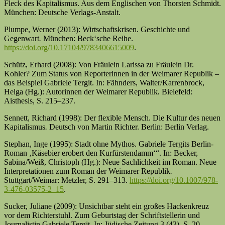
Fleck des Kapitalismus. Aus dem Englischen von Thorsten Schmidt.
München: Deutsche Verlags-Anstalt.
Plumpe, Werner (2013): Wirtschaftskrisen. Geschichte und
Gegenwart
.
München: Beck‘sche Reihe.
https://doi.org/10.17104/9783406615009
.
Schütz, Erhard (2008): Von Fräulein Larissa zu Fräulein Dr.
Kohler? Zum Status von Reporterinnen in der Weimarer Republik –
das Beispiel Gabriele Tergit. In: Fähnders, Walter/Karrenbrock,
Helga (Hg.): Autorinnen der Weimarer Republik
.
Bielefeld:
Aisthesis, S. 215–237.
Sennett, Richard (1998): Der flexible Mensch. Die Kultur des neuen
Kapitalismus
.
Deutsch von Martin Richter. Berlin: Berlin Verlag.
Stephan, Inge (1995): Stadt ohne Mythos. Gabriele Tergits Berlin-
Roman ‚Käsebier erobert den Kurfürstendamm‘“. In: Becker,
Sabina/Weiß, Christoph (Hg.): Neue Sachlichkeit im Roman. Neue
Interpretationen zum Roman der Weimarer Republik
.
Stuttgart/Weimar: Metzler, S. 291–313.
https://doi.org/10.1007/978-
3-476-03575-2_15
.
Sucker, Juliane (2009): Unsichtbar steht ein großes Hackenkreuz
vor dem Richterstuhl. Zum Geburtstag der Schriftstellerin und
Journalistin Gabriele Tergit. In: Jüdische Zeitung 3 (43), S. 20.