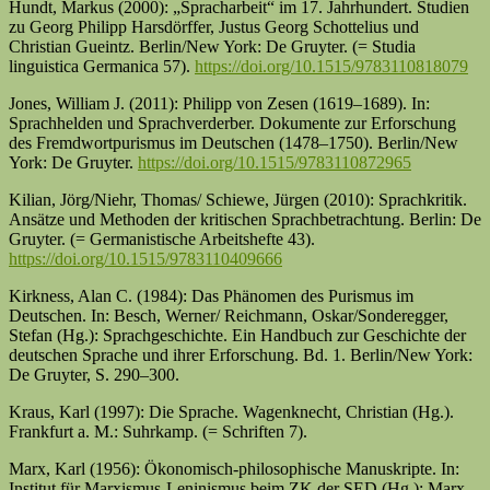
Hundt, Markus (2000): „Spracharbeit“ im 17. Jahrhundert. Studien
zu Georg Philipp Hars­dörffer, Justus Georg Schottelius und
Christian Gueintz. Berlin/New York: De Gruyter. (= Studia
linguistica Germanica 57).
https://doi.org/10.1515/9783110818079
Jones, William J. (2011): Philipp von Zesen (1619–1689). In:
Sprachhelden und Sprach­ver­der­ber. Dokumente zur Erforschung
des Fremdwortpurismus im Deutschen (1478–1750). Berlin/New
York: De Gruyter.
https://doi.org/10.1515/9783110872965
Kilian, Jörg/Niehr, Thomas/ Schiewe, Jürgen (2010): Sprachkritik.
Ansätze und Methoden der kri­tischen Sprachbetrachtung. Berlin: De
Gruyter. (= Germanistische Arbeitshefte 43).
https://doi.org/10.1515/9783110409666
Kirkness, Alan C. (1984): Das Phänomen des Purismus im
Deutschen. In: Besch, Werner/ Reich­mann, Oskar/Sonderegger,
Stefan (Hg.): Sprachgeschichte. Ein Handbuch zur Ge­schichte der
deutschen Sprache und ihrer Erforschung. Bd. 1. Berlin/New York:
De Gruyter, S. 290–300.
Kraus, Karl (1997): Die Sprache. Wagenknecht, Christian (Hg.).
Frankfurt a. M.: Suhrkamp. (= Schriften 7).
Marx, Karl (1956): Ökonomisch-philosophische Manuskripte. In:
Institut für Marxismus-Lenin­ismus beim ZK der SED (Hg.): Marx