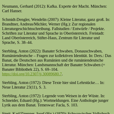
Neumann, Gerhard (2012): Kafka. Experte der Macht. München:
Carl Hanser.
Schmidt-Dengler, Wendelin (2007): Kleine Literatur, ganz groß. In:
Brandtner, Andreas/Michler, Werner (Hg.): Zur regionalen
Literaturgeschichtsschreibung. Fallstudien / Entwürfe / Projekte.
Schriften zur Literatur und Sprache in Oberösterreich. Freistadt:
Land Oberösterreich, Stifter-Haus, Zentrum für Literatur und
Sprache, S. 38–44.
Sterbling, Anton (2022): Banater Schwaben, Donauschwaben,
Rumäniendeutsche – Fragen zur kollektiven Identität. In: Ders.: Das
Banat, die Deutschen aus Rumänien und die rumäniendeutsche
Literatur. München: Landsmannschaft der Banater Schwaben (=
Banater Bibliothek 22), S. 69–104.
https://doi.org/10.2307/jj.30089680.7
.
Sterbling, Anton (1972): Diese Texte hier sind Lehrstücke… In:
Neue Literatur 23(11), S. 3.
Sterbling, Anton (1972): Legende vom Weisen in der Wüste. In:
Schneider, Eduard (Hg.): Wortmeldungen. Eine Anthologie junger
Lyrik aus dem Banat. Temeswar: Facla, S. 103.
Streit, Karl/Zirenner, Josef (Hg.) (1970): Schwowisches Volksbuch.