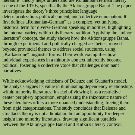
literature‟ theory helps understand the Romanian-German literary
scene of the 1970s, specifically the Aktionsgruppe Banat. The paper
investigates the theory’s three principles: language
deterritorialization, political content, and collective enunciation. It
first defines „Romanian-German‟ as a complex, yet unifying,
historical term for diverse German-speaking minorities, highlighting
the internal variety within this literary tradition. Applying the „minor
literature‟ concept, the study shows how the Aktionsgruppe Banat,
through experimental and politically charged aesthetics, moved
beyond provincial themes to address social structures, using
„Kafkaesque‟ linguistic forms. Their work exemplifies how
individual experiences in a minority context inherently become
political, fostering a collective voice that challenges dominant
narratives.
While acknowledging criticisms of Deleuze and Guattari’s model,
the analysis argues its value in illuminating dependency relationships
within minority literatures. Instead of viewing it as a restrictive
center-periphery opposition, emphasizing the rhizomatic nature of
these literatures offers a more nuanced understanding, freeing them
from rigid categorizations. The study concludes that Deleuze and
Guattari's theory is not a limitation but an opportunity for deeper
insight into minority literatures, drawing significant parallels
between the Aktionsgruppe Banat and Kafka’s literary context.