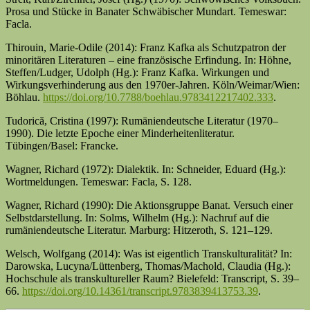
Prosa und Stücke in Banater Schwäbischer Mundart. Temeswar:
Facla.
Thirouin, Marie-Odile (2014): Franz Kafka als Schutzpatron der
minoritären Literaturen – eine französische Erfindung. In: Höhne,
Steffen/Ludger, Udolph (Hg.): Franz Kafka. Wirkungen und
Wirkungsverhinderung aus den 1970er-Jahren. Köln/Weimar/Wien:
Böhlau.
https://doi.org/10.7788/boehlau.9783412217402.333
.
Tudorică, Cristina (1997): Rumäniendeutsche Literatur (1970–
1990). Die letzte Epoche einer Minderheitenliteratur.
Tübingen/Basel: Francke.
Wagner, Richard (1972): Dialektik. In: Schneider, Eduard (Hg.):
Wortmeldungen. Temeswar: Facla, S. 128.
Wagner, Richard (1990): Die Aktionsgruppe Banat. Versuch einer
Selbstdarstellung. In: Solms, Wilhelm (Hg.): Nachruf auf die
rumäniendeutsche Literatur. Marburg: Hitzeroth, S. 121–129.
Welsch, Wolfgang (2014): Was ist eigentlich Transkulturalität? In:
Darowska, Lucyna/Lüttenberg, Thomas/Machold, Claudia (Hg.):
Hochschule als transkultureller Raum? Bielefeld: Transcript, S. 39–
66.
https://doi.org/10.14361/transcript.9783839413753.39
.