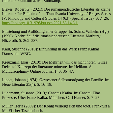
Literatur. Frankfurt a. M.: Suhrkamp.
Elekes, Robert G. (2021): Die rumäniendeutsche Literatur als kleine
Literatur. In: Bulletin of the Transilvania University of Braşov Series
IV: Philology and Cultural Studies 14 (63) (Special Issue), S. 7–26.
https://doi.org/10.31926/but.pcs.2021.63.14.3.1
.
Entstehung und Auflösung einer Gruppe. In: Solms, Wilhelm (Hg.)
(1990): Nachruf auf die rumäniendeutsche Literatur. Marburg:
Hitzeroth, S. 265–287.
Kaul, Susanne (2010): Einführung in das Werk Franz Kafkas.
Darmstadt: WBG.
Kreuzmair, Elias (2010): Die Mehrheit will das nicht hören. Gilles
Deleuzeʼ Konzept der littérature mineure. In: Helikon. A
Multidisciplinary Online Journal 1, S. 36–47.
Lippet, Johann (1974): Gewesener Selbstmordgang der Familie. In:
Neue Literatur 25(4), S. 16–18.
Lüdemann, Susanne (2019): Canettis Kafka. In: Canetti, Elias:
Prozesse. Über Franz Kafka. München: Carl Hanser, S. 7–27.
Müller, Herta (2009): Der König verneigt sich und tötet. Frankfurt a
M.: Fischer Taschenbuch.