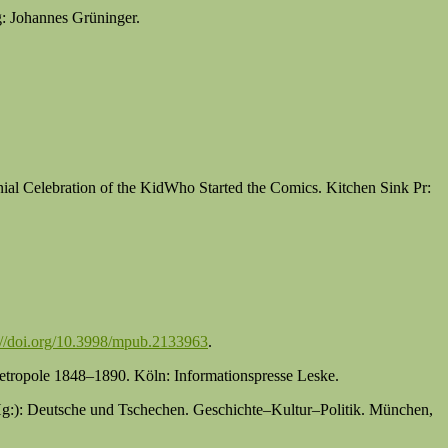
g: Johannes Grüninger.
al Celebration of the KidWho Started the Comics. Kitchen Sink Pr:
://doi.org/10.3998/mpub.2133963
.
r Metropole 1848–1890. Köln: Informationspresse Leske.
(Hg:): Deutsche und Tschechen. Geschichte–Kultur–Politik. München,