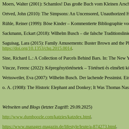
Moers, Walter (2001): Schamlos! Das große Buch vom Kleinen Arschl
Ortved, John (2010): The Simpsons: An Uncensored, Unauthorized H
Rühle, Reiner (1999): Böse Kinder – Kommentierte Bibliographie vo
Sackmann, Eckart (2018): Wilhelm Busch – die falsche Traditionslin
Saguisag, Lara (2015): Family Amusements: Buster Brown and the Pla
https://doi.org/10.1353/chq.2015.0014
.
Sine, Richard L.: A Collection of Parcels Behind Bars. In: The New 
Vincze, Ferenc (2022): Képregénytörténetek – Történeti és elméleti 
Weissweiler, Eva (2007): Wilhelm Busch. Der lachende Pessimist
.
Ein
o. A. (1908): The Historic Elephant and Donkey; It Was Thomas Nas
Webseiten und Blogs
(letzter Zugriff: 29.09.2025)
http://www.dumboozle.com/katzies/katzdex.html
.
https://www.manager-magazin.de/lifestyle/leute/a-874273.html
.