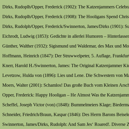
Dirks, Rudoplh/Opper, Frederick (1902): The Katzenjammers Celebrate
Dirks, Rudoplh/Opper, Frederick (1908): The Hooligans Spend Christ
Dirks, Rudolph/Opper, Frederick/Swinnerton, James/Dirks (1901): Su
Eichrodt, Ludwig (1853): Gedichte in allerlei Humoren – Hinterlass
Günther, Walther (1932): Sigismund und Waldemar, des Max und Mori
Hoffmann, Heinrich (1847): Der Struwwelpeter, 5. Auflage, Frankfur
Knerr, Harold H./Swinnerton, James: The Original Katzenjammer Kid
Levetzow, Hulda von (1896): Lies und Lene. Die Schwestern von Ma
Moers, Walter (2001): Schamlos! Das große Buch vom Kleinen Arschl
Opper, Frederick: Happy Hooligan – He Almost Was the Katzenjammer
Scheffel, Joseph Victor (von) (1848): Bummelmeiers Klage; Biederman
Schneider, Friedrich/Braun, Kaspar (1846): Des Herrn Barons Beisele
Swinnerton, James/Dirks, Rudolph: And Sam Jes‘ Roared!. Diverse Ze