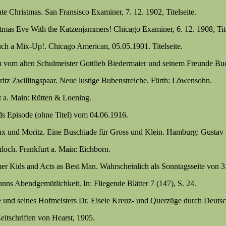
 Christmas. San Fransisco Examiner, 7. 12. 1902, Titelseite.
mas Eve With the Katzenjammers! Chicago Examiner, 6. 12. 1908, Tite
ch a Mix-Up!. Chicago American, 05.05.1901. Titelseite.
en vom alten Schulmeister Gottlieb Biedermaier und seinem Freunde Buc
tz Zwillingspaar. Neue lustige Bubenstreiche. Fürth: Löwensohn.
t a. Main: Rütten & Loening.
s Episode (ohne Titel) vom 04.06.1916.
x und Moritz. Eine Buschiade für Gross und Klein. Hamburg: Gustav F
och. Frankfurt a. Main: Eichborn.
 Kids and Acts as Best Man. Wahrscheinlich als Sonntagsseite von 3
ns Abendgemütlichkeit. In: Fliegende Blätter 7 (147), S. 24.
 und seines Hofmeisters Dr. Eisele Kreuz- und Querzüge durch Deutschl
itschriften von Hearst, 1905.