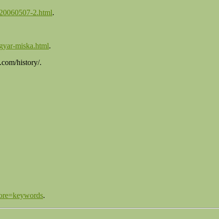
/20060507-2.html
.
agyar-miska.html
.
.com/history/.
lore=keywords
.