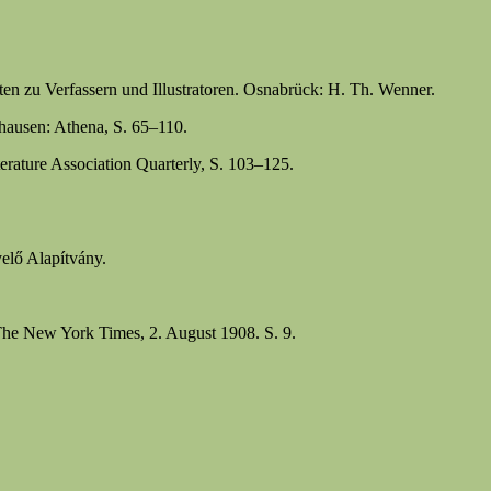
n zu Verfassern und Illustratoren. Osnabrück: H. Th. Wenner.
hausen: Athena, S. 65–110.
rature Association Quarterly, S. 103–125.
elő Alapítvány.
The New York Times, 2. August 1908. S. 9.