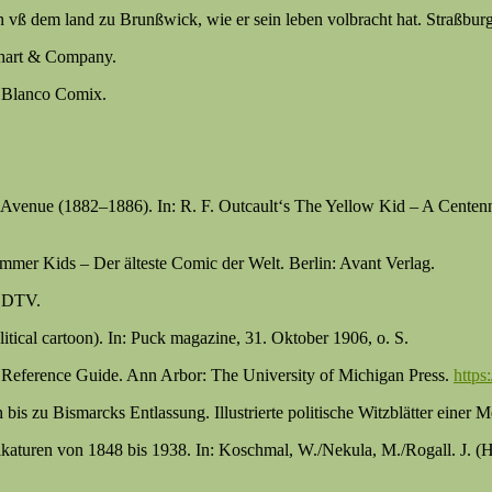
n vß dem land zu Brunßwick, wie er sein leben volbracht hat. Straßbur
ehart & Company.
o Blanco Comix.
venue (1882–1886). In: R. F. Outcault‘s The Yellow Kid – A Centenni
mer Kids – Der älteste Comic der Welt. Berlin: Avant Verlag.
: DTV.
itical cartoon). In: Puck magazine, 31. Oktober 1906, o. S.
Reference Guide. Ann Arbor: The University of Michigan Press.
https
 bis zu Bismarcks Entlassung. Illustrierte politische Witzblätter eine
rikaturen von 1848 bis 1938. In: Koschmal, W./Nekula, M./Rogall. J. 