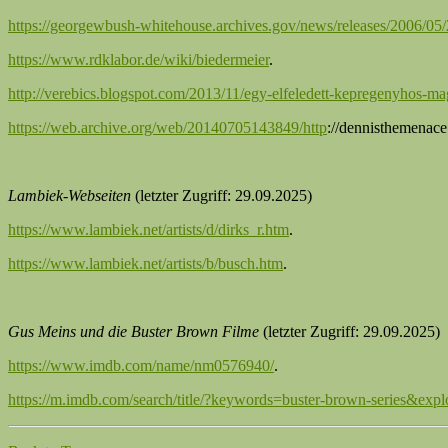
https://georgewbush-whitehouse.archives.gov/news/releases/2006/05
https://www.rdklabor.de/wiki/biedermeier
.
http://verebics.blogspot.com/2013/11/egy-elfeledett-kepregenyhos-m
https://web.archive.org/web/20140705143849/http
://dennisthemenace
Lambiek-Webseiten
(letzter Zugriff: 29.09.2025)
https://www.lambiek.net/artists/d/dirks_r.htm
.
https://www.lambiek.net/artists/b/busch.htm
.
Gus Meins und die Buster Brown Filme
(letzter Zugriff: 29.09.2025)
https://www.imdb.com/name/nm0576940/
.
https://m.imdb.com/search/title/?keywords=buster-brown-series&exp