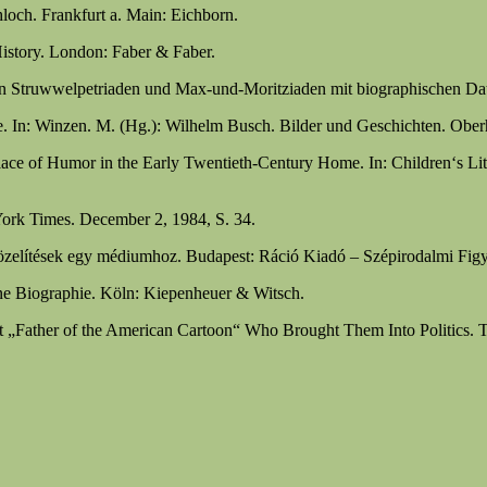
och. Frankfurt a. Main: Eichborn.
istory. London: Faber & Faber.
n Struwwelpetriaden und Max-und-Moritziaden mit biographischen Date
ie. In: Winzen. M. (Hg.): Wilhelm Busch. Bilder und Geschichten. Ober
ce of Humor in the Early Twentieth-Century Home. In: Children‘s Lite
York Times. December 2, 1984, S. 34.
közelítések egy médiumhoz. Budapest: Ráció Kiadó – Szépirodalmi Figy
e Biographie. Köln: Kiepenheuer & Witsch.
t „Father of the American Cartoon“ Who Brought Them Into Politics. 