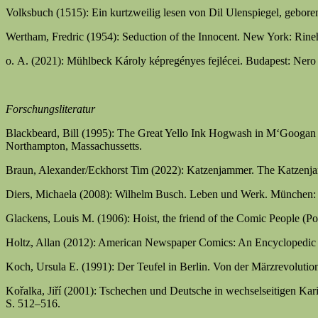
Volksbuch (1515): Ein kurtzweilig lesen von Dil Ulenspiegel, gebore
Wertham, Fredric (1954): Seduction of the Innocent. New York: Rin
o. A. (2021): Mühlbeck Károly képregényes fejlécei. Budapest: Ner
Forschungsliteratur
Blackbeard, Bill (1995): The Great Yello Ink Hogwash in M‘Googan A
Northampton, Massachussetts.
Braun, Alexander/Eckhorst Tim (2022): Katzenjammer. The Katzenjam
Diers, Michaela (2008): Wilhelm Busch. Leben und Werk. München
Glackens, Louis M. (1906): Hoist, the friend of the Comic People (Pol
Holtz, Allan (2012): American Newspaper Comics: An Encyclopedic 
Koch, Ursula E. (1991): Der Teufel in Berlin. Von der Märzrevolution
Kořalka, Jiří (2001): Tschechen und Deutsche in wechselseitigen Ka
S. 512–516.